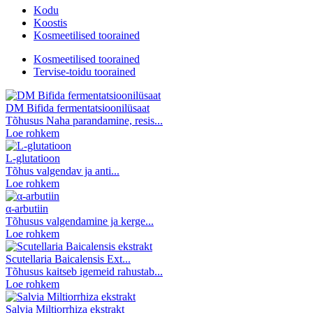
Kodu
Koostis
Kosmeetilised toorained
Kosmeetilised toorained
Tervise-toidu toorained
DM Bifida fermentatsioonilüsaat
Tõhusus Naha parandamine, resis...
Loe rohkem
L-glutatioon
Tõhus valgendav ja anti...
Loe rohkem
α-arbutiin
Tõhusus valgendamine ja kerge...
Loe rohkem
Scutellaria Baicalensis Ext...
Tõhusus kaitseb igemeid rahustab...
Loe rohkem
Salvia Miltiorrhiza ekstrakt