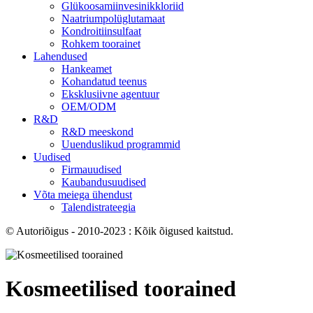
Glükoosamiinvesinikkloriid
Naatriumpolüglutamaat
Kondroitiinsulfaat
Rohkem toorainet
Lahendused
Hankeamet
Kohandatud teenus
Eksklusiivne agentuur
OEM/ODM
R&D
R&D meeskond
Uuenduslikud programmid
Uudised
Firmauudised
Kaubandusuudised
Võta meiega ühendust
Talendistrateegia
© Autoriõigus - 2010-2023 : Kõik õigused kaitstud.
Kosmeetilised toorained