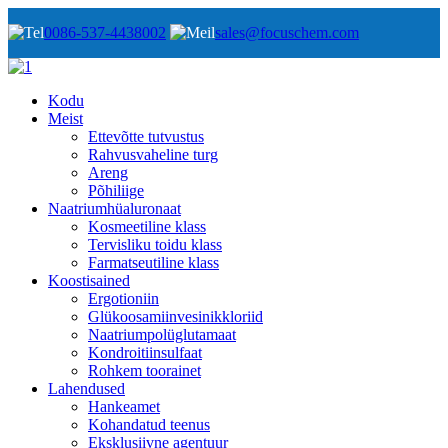
0086-537-4438002
sales@focuschem.com
Kodu
Meist
Ettevõtte tutvustus
Rahvusvaheline turg
Areng
Põhiliige
Naatriumhüaluronaat
Kosmeetiline klass
Tervisliku toidu klass
Farmatseutiline klass
Koostisained
Ergotioniin
Glükoosamiinvesinikkloriid
Naatriumpolüglutamaat
Kondroitiinsulfaat
Rohkem toorainet
Lahendused
Hankeamet
Kohandatud teenus
Eksklusiivne agentuur