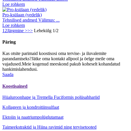
Loe rohkem
Pro-ksülaan (vedelik)
Tehnilised andmed Välimus: ...
Loe rohkem
1
2
Järgmine >
>>
Lehekülg 1/2
Päring
Kas otsite parimaid koostisosi oma tervise- ja iluvalemite
parandamiseks?Jätke oma kontakt allpool ja öelge meile oma
vajadused.Meie kogenud meeskond pakub koheselt kohandatud
hankimislahendusi.
Saada
Koostisained
Hüaluroonhape ja Tremella Fuciformis polüsahhariid
Kollageen ja kondroitiinsulfaat
Ektoiin ja naatriumpolüglutamaat
Taimeekstraktid ja Hiina ravimid ning tervisetooted