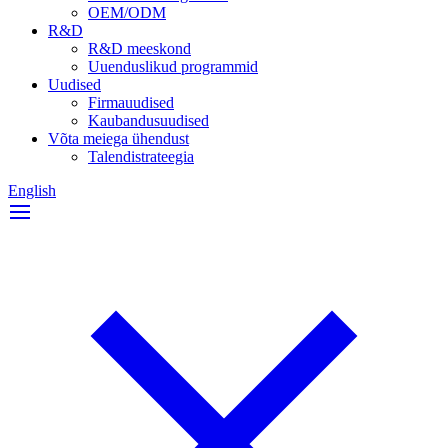
OEM/ODM
R&D
R&D meeskond
Uuenduslikud programmid
Uudised
Firmauudised
Kaubandusuudised
Võta meiega ühendust
Talendistrateegia
English