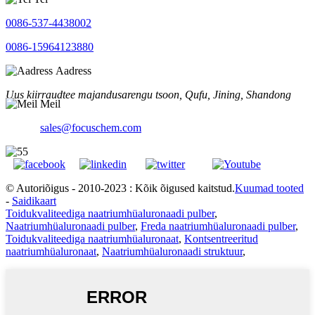
0086-537-4438002
0086-15964123880
Aadress
Uus kiirraudtee majandusarengu tsoon, Qufu, Jining, Shandong
Meil
sales@focuschem.com
© Autoriõigus - 2010-2023 : Kõik õigused kaitstud.
Kuumad tooted
-
Saidikaart
Toidukvaliteediga naatriumhüaluronaadi pulber
,
Naatriumhüaluronaadi pulber
,
Freda naatriumhüaluronaadi pulber
,
Toidukvaliteediga naatriumhüaluronaat
,
Kontsentreeritud
naatriumhüaluronaat
,
Naatriumhüaluronaadi struktuur
,