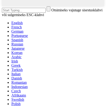
Otsimiseks vajutage sisestusklahvi
või sulgemiseks ESC-klahvi
English
French
German
Portuguese
Spanish
Russian
Japanese
Korean
Arabic
Irish
Greek
Turkish
Italian
Danish
Romanian
Indonesian
Czech
Afrikaans
Swedish
Polish