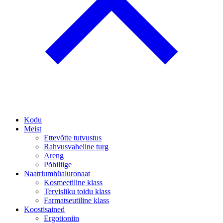
Kodu
Meist
Ettevõtte tutvustus
Rahvusvaheline turg
Areng
Põhiliige
Naatriumhüaluronaat
Kosmeetiline klass
Tervisliku toidu klass
Farmatseutiline klass
Koostisained
Ergotioniin