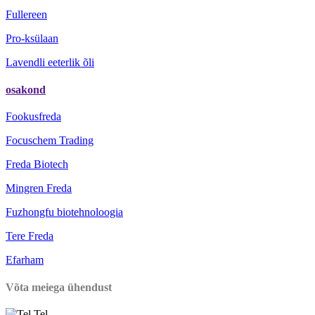
Fullereen
Pro-ksülaan
Lavendli eeterlik õli
osakond
Fookusfreda
Focuschem Trading
Freda Biotech
Mingren Freda
Fuzhongfu biotehnoloogia
Tere Freda
Efarham
Võta meiega ühendust
Tel