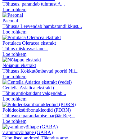
Tõhusus, parandab tuhmust A...
Loe rohkem
Paeonal
Tõhusus Leevendab hambatundlikkust...
Loe rohkem
Portulaca Oleracea ekstrakt
Tõhus niiskusvastane...
Loe rohkem
Nõiapuu ekstrakt
Tõhusus Kokkutõmbavad poorid Nii...
Loe rohkem
Centella Asiatica ekstrakt (...
Tõhus antioksüdant valgendab...
Loe rohkem
Polüdeoksüribonukleotiid (PDRN)
Tõhususe parandamise barjäär Reg...
Loe rohkem
γ-aminovõihape (GABA)
Tehnilised andmed Täiendus amo...