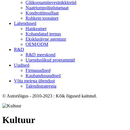
Glükoosamiinvesinikkloriid
Naatriumpolüglutamaat
Kondroitiinsulfaat
Rohkem toorainet
Lahendused
Hankeamet
Kohandatud teenus
Eksklusiivne agentuur
OEM/ODM
R&D
R&D meeskond
Uuenduslikud programmid
Uudised
Firmauudised
Kaubandusuudised
Võta meiega ühendust
Talendistrateegia
© Autoriõigus - 2010-2023 : Kõik õigused kaitstud.
Kultuur