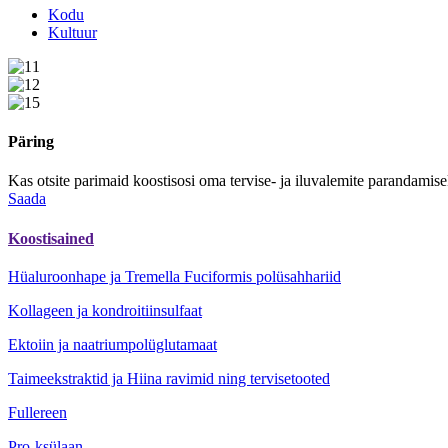
Kodu
Kultuur
Päring
Kas otsite parimaid koostisosi oma tervise- ja iluvalemite paranda
Saada
Koostisained
Hüaluroonhape ja Tremella Fuciformis polüsahhariid
Kollageen ja kondroitiinsulfaat
Ektoiin ja naatriumpolüglutamaat
Taimeekstraktid ja Hiina ravimid ning tervisetooted
Fullereen
Pro-ksülaan