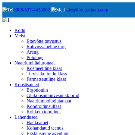
0086-537-4438002
sales@focuschem.com
Kodu
Meist
Ettevõtte tutvustus
Rahvusvaheline turg
Areng
Põhiliige
Naatriumhüaluronaat
Kosmeetiline klass
Tervisliku toidu klass
Farmatseutiline klass
Koostisained
Ergotioniin
Glükoosamiinvesinikkloriid
Naatriumpolüglutamaat
Kondroitiinsulfaat
Rohkem toorainet
Lahendused
Hankeamet
Kohandatud teenus
Eksklusiivne agentuur