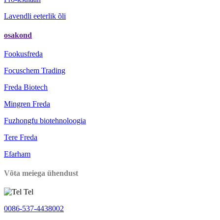
Lavendli eeterlik õli
osakond
Fookusfreda
Focuschem Trading
Freda Biotech
Mingren Freda
Fuzhongfu biotehnoloogia
Tere Freda
Efarham
Võta meiega ühendust
Tel
0086-537-4438002