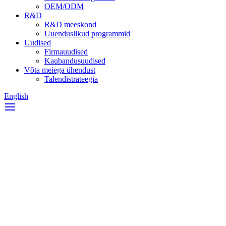
OEM/ODM
R&D
R&D meeskond
Uuenduslikud programmid
Uudised
Firmauudised
Kaubandusuudised
Võta meiega ühendust
Talendistrateegia
English