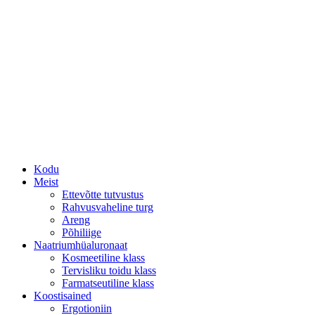
Kodu
Meist
Ettevõtte tutvustus
Rahvusvaheline turg
Areng
Põhiliige
Naatriumhüaluronaat
Kosmeetiline klass
Tervisliku toidu klass
Farmatseutiline klass
Koostisained
Ergotioniin