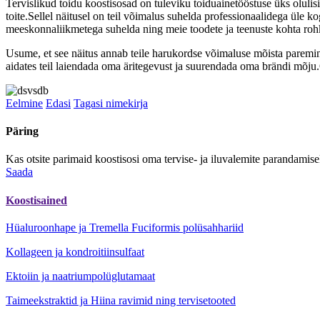
Tervislikud toidu koostisosad on tuleviku toiduainetööstuse üks oluli
toite.Sellel näitusel on teil võimalus suhelda professionaalidega üle 
meeskonnaliikmetega suhelda ning meie toodete ja teenuste kohta roh
Usume, et see näitus annab teile harukordse võimaluse mõista paremini
aidates teil laiendada oma äritegevust ja suurendada oma brändi mõju.
Eelmine
Edasi
Tagasi nimekirja
Päring
Kas otsite parimaid koostisosi oma tervise- ja iluvalemite paranda
Saada
Koostisained
Hüaluroonhape ja Tremella Fuciformis polüsahhariid
Kollageen ja kondroitiinsulfaat
Ektoiin ja naatriumpolüglutamaat
Taimeekstraktid ja Hiina ravimid ning tervisetooted