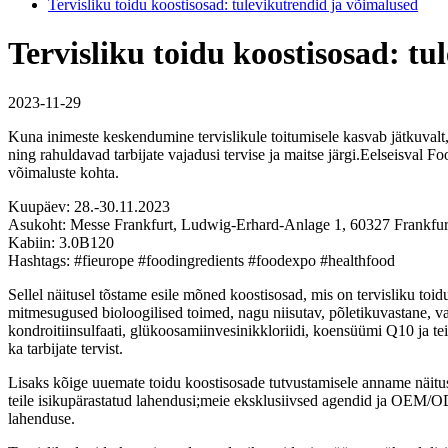
Tervisliku toidu koostisosad: tulevikutrendid ja võimalused
Tervisliku toidu koostisosad: t
2023-11-29
Kuna inimeste keskendumine tervislikule toitumisele kasvab jätkuvalt, k
ning rahuldavad tarbijate vajadusi tervise ja maitse järgi.Eelseisval F
võimaluste kohta.
Kuupäev: 28.-30.11.2023
Asukoht: Messe Frankfurt, Ludwig-Erhard-Anlage 1, 60327 Frankfur
Kabiin: 3.0B120
Hashtags: #fieurope #foodingredients #foodexpo #healthfood
Sellel näitusel tõstame esile mõned koostisosad, mis on tervisliku toi
mitmesugused bioloogilised toimed, nagu niisutav, põletikuvastane, 
kondroitiinsulfaati, glükoosamiinvesinikkloriidi, koensüümi Q10 ja teis
ka tarbijate tervist.
Lisaks kõige uuemate toidu koostisosade tutvustamisele anname näitus
teile isikupärastatud lahendusi;meie eksklusiivsed agendid ja OEM/ODM
lahenduse.