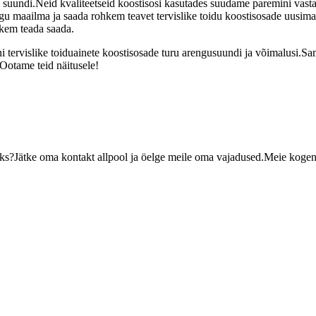
si suundi.Neid kvaliteetseid koostisosi kasutades suudame paremini vast
kogu maailma ja saada rohkem teavet tervislike toidu koostisosade uusima
kem teada saada.
 tervislike toiduainete koostisosade turu arengusuundi ja võimalusi.Sam
Ootame teid näitusele!
miseks?Jätke oma kontakt allpool ja öelge meile oma vajadused.Meie ko