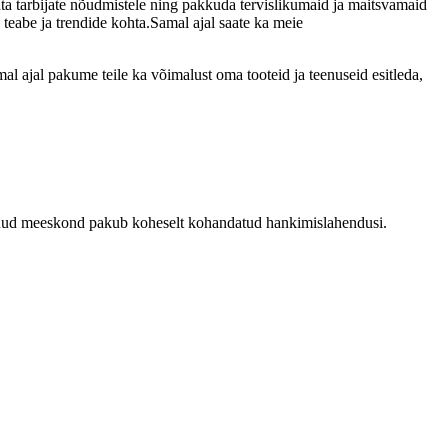
ata tarbijate nõudmistele ning pakkuda tervislikumaid ja maitsvamaid
 teabe ja trendide kohta.Samal ajal saate ka meie
al ajal pakume teile ka võimalust oma tooteid ja teenuseid esitleda,
genud meeskond pakub koheselt kohandatud hankimislahendusi.