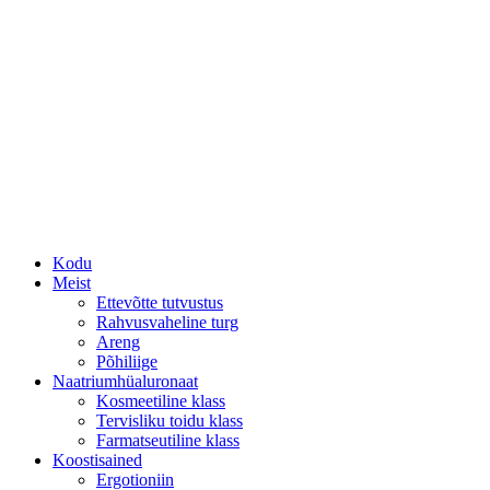
Kodu
Meist
Ettevõtte tutvustus
Rahvusvaheline turg
Areng
Põhiliige
Naatriumhüaluronaat
Kosmeetiline klass
Tervisliku toidu klass
Farmatseutiline klass
Koostisained
Ergotioniin