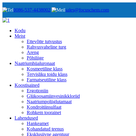
0086-537-4438002
sales@focuschem.com
Kodu
Meist
Ettevõtte tutvustus
Rahvusvaheline turg
Areng
Põhiliige
Naatriumhüaluronaat
Kosmeetiline klass
Tervisliku toidu klass
Farmatseutiline klass
Koostisained
Ergotioniin
Glükoosamiinvesinikkloriid
Naatriumpolüglutamaat
Kondroitiinsulfaat
Rohkem toorainet
Lahendused
Hankeamet
Kohandatud teenus
Eksklusiivne agentuur