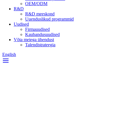
OEM/ODM
R&D
R&D meeskond
Uuenduslikud programmid
Uudised
Firmauudised
Kaubandusuudised
Võta meiega ühendust
Talendistrateegia
English