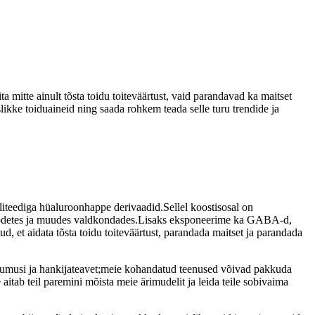
a mitte ainult tõsta toidu toiteväärtust, vaid parandavad ka maitset
slikke toiduaineid ning saada rohkem teada selle turu trendide ja
aliteediga hüaluroonhappe derivaadid.Sellel koostisosal on
oiutoodetes ja muudes valdkondades.Lisaks eksponeerime ka GABA-d,
d, et aidata tõsta toidu toiteväärtust, parandada maitset ja parandada
undumusi ja hankijateavet;meie kohandatud teenused võivad pakkuda
tab teil paremini mõista meie ärimudelit ja leida teile sobivaima