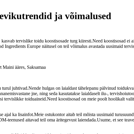
ulevikutrendid ja võimalused
asvab tervislike toidu koostisosade turg kiiresti.Need koostisosad ei ait
ood Ingredients Europe näitusel on teil võimalus avastada uusimaid tervi
t Maini ääres, Saksamaa
du turul juhtivad.Nende hulgas on laialdast tähelepanu pälvinud toidukv
vananemisvastane jne, ning seda kasutatakse laialdaselt ilu-, tervish
i tervislikke toiduaineid.Need koostisosad on meie poolt hoolikalt valitu
e ajal ka lisainfot.Meie ostukontor aitab teil mõista uusimaid turusu
-teenused aitavad teil oma äritegevust laiendada.Usume, et see teave ai