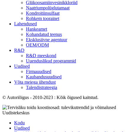
Glükoosamiinvesinikkloriid
Naatriumpolüglutamaat
Kondroitiinsulfaat
Rohkem toorainet
Lahendused
Hankeamet
Kohandatud teenus
Eksklusiivne agentuur
OEM/ODM
R&D
R&D meeskond
Uuenduslikud programmid
Uudised
Firmauudised
Kaubandusuudised
Võta meiega ühendust
Talendistrateegia
© Autoriõigus - 2010-2023 : Kõik õigused kaitstud.
Uudistekeskus
Kodu
Uudised