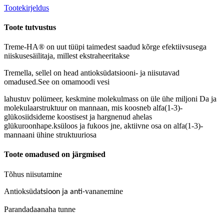
Tootekirjeldus
Toote tutvustus
Treme-HA® on uut tüüpi taimedest saadud kõrge efektiivsusega
niiskusesäilitaja, millest ekstraheeritakse
Tremella, sellel on head antioksüdatsiooni- ja niisutavad
omadused.See on omamoodi vesi
lahustuv polümeer, keskmine molekulmass on üle ühe miljoni Da ja
molekulaarstruktuur on mannaan, mis koosneb alfa(1-3)-
glükosiidsideme koostisest ja hargnenud ahelas
glükuroonhape.ksüloos ja fukoos jne, aktiivne osa on alfa(1-3)-
mannaani ühine struktuuriosa
Toote omadused on järgmised
Tõhus niisutamine
Antioksüda
vananemine
tsioon ja anti-
Parandada
naha tunne
a