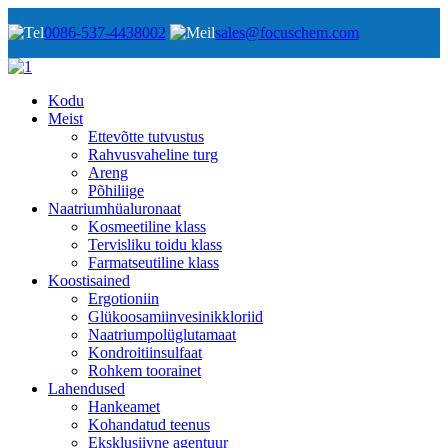
0086-537-4438002
sales@focuschem.com
Kodu
Meist
Ettevõtte tutvustus
Rahvusvaheline turg
Areng
Põhiliige
Naatriumhüaluronaat
Kosmeetiline klass
Tervisliku toidu klass
Farmatseutiline klass
Koostisained
Ergotioniin
Glükoosamiinvesinikkloriid
Naatriumpolüglutamaat
Kondroitiinsulfaat
Rohkem toorainet
Lahendused
Hankeamet
Kohandatud teenus
Eksklusiivne agentuur