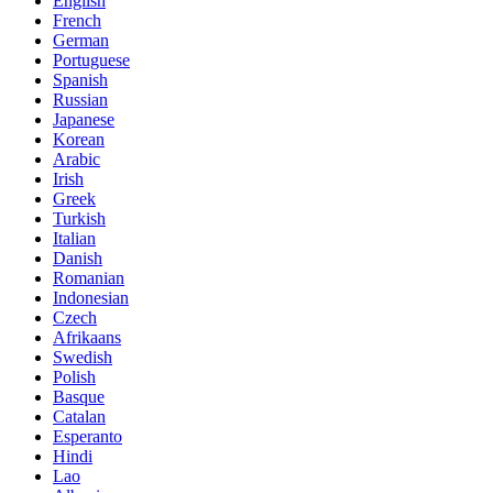
English
French
German
Portuguese
Spanish
Russian
Japanese
Korean
Arabic
Irish
Greek
Turkish
Italian
Danish
Romanian
Indonesian
Czech
Afrikaans
Swedish
Polish
Basque
Catalan
Esperanto
Hindi
Lao