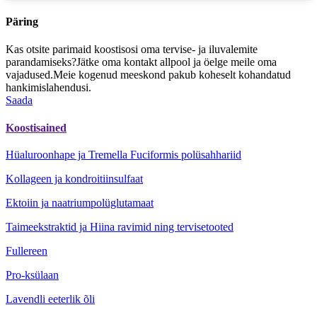
Päring
Kas otsite parimaid koostisosi oma tervise- ja iluvalemite
parandamiseks?Jätke oma kontakt allpool ja öelge meile oma
vajadused.Meie kogenud meeskond pakub koheselt kohandatud
hankimislahendusi.
Saada
Koostisained
Hüaluroonhape ja Tremella Fuciformis polüsahhariid
Kollageen ja kondroitiinsulfaat
Ektoiin ja naatriumpolüglutamaat
Taimeekstraktid ja Hiina ravimid ning tervisetooted
Fullereen
Pro-ksülaan
Lavendli eeterlik õli