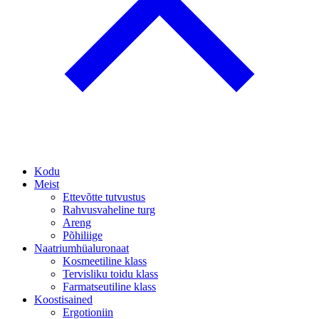
Kodu
Meist
Ettevõtte tutvustus
Rahvusvaheline turg
Areng
Põhiliige
Naatriumhüaluronaat
Kosmeetiline klass
Tervisliku toidu klass
Farmatseutiline klass
Koostisained
Ergotioniin