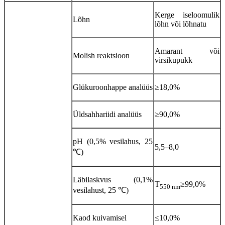
Kerge iseloomulik
Lõhn
lõhn või lõhnatu
Amarant või
Molish reaktsioon
virsikupukk
Glükuroonhappe analüüs
≥18,0%
Üldsahhariidi analüüs
≥90,0%
pH (0,5% vesilahus, 25
5,5–8,0
℃)
Läbilaskvus (0,1%
T
≥99,0%
550 nm
vesilahust, 25 ℃)
Kaod kuivamisel
≤10,0%