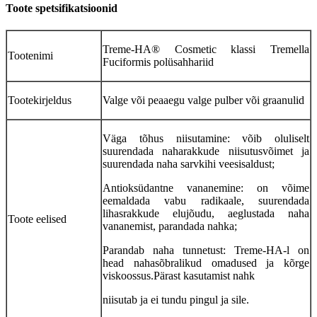
Toote spetsifikatsioonid
Treme-HA® Cosmetic klassi Tremella
Tootenimi
Fuciformis polüsahhariid
Tootekirjeldus
Valge või peaaegu valge pulber või graanulid
Väga tõhus niisutamine: võib oluliselt
suurendada naharakkude niisutusvõimet ja
suurendada naha sarvkihi veesisaldust;
Antioksüdantne vananemine: on võime
eemaldada vabu radikaale, suurendada
lihasrakkude elujõudu, aeglustada naha
Toote eelised
vananemist, parandada nahka;
Parandab naha tunnetust: Treme-HA-l on
head nahasõbralikud omadused ja kõrge
viskoossus.Pärast kasutamist nahk
niisutab ja ei tundu pingul ja sile.