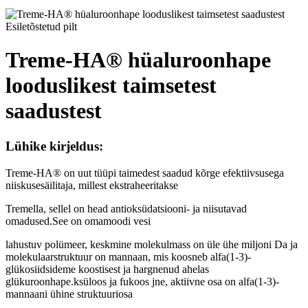
Treme-HA® hüaluroonhape
looduslikest taimsetest
saadustest
Lühike kirjeldus:
Treme-HA® on uut tüüpi taimedest saadud kõrge efektiivsusega
niiskusesäilitaja, millest ekstraheeritakse
Tremella, sellel on head antioksüdatsiooni- ja niisutavad
omadused.See on omamoodi vesi
lahustuv polümeer, keskmine molekulmass on üle ühe miljoni Da ja
molekulaarstruktuur on mannaan, mis koosneb alfa(1-3)-
glükosiidsideme koostisest ja hargnenud ahelas
glükuroonhape.ksüloos ja fukoos jne, aktiivne osa on alfa(1-3)-
mannaani ühine struktuuriosa