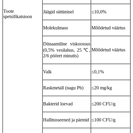
Toote
Jäägid süttimisel
≤10,0%
spetsifikatsioon
Molekulmass
Mõõdetud väärtus
Dünaamiline viskoossus
Mõõdetud väärtus
(0,5% vesilahus, 25 ℃,
2/6 pööret minutis)
Valk
≤0,1%
Raskmetall (nagu Pb)
≤20 mg/kg
Bakterid loevad
≤200 CFU/g
Hallitusseened ja pärmid
≤100 CFU/g