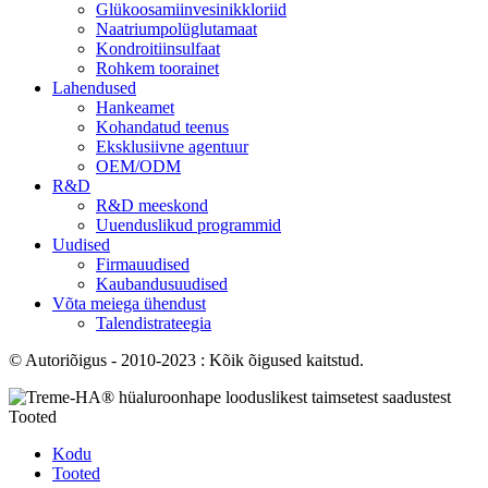
Glükoosamiinvesinikkloriid
Naatriumpolüglutamaat
Kondroitiinsulfaat
Rohkem toorainet
Lahendused
Hankeamet
Kohandatud teenus
Eksklusiivne agentuur
OEM/ODM
R&D
R&D meeskond
Uuenduslikud programmid
Uudised
Firmauudised
Kaubandusuudised
Võta meiega ühendust
Talendistrateegia
© Autoriõigus - 2010-2023 : Kõik õigused kaitstud.
Tooted
Kodu
Tooted