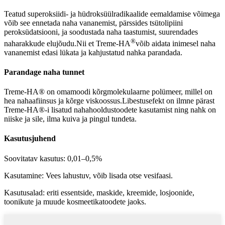
Teatud superoksiidi- ja hüdroksüülradikaalide eemaldamise võimega
võib see ennetada naha vananemist, pärssides tsütolipiini
peroksüdatsiooni, ja soodustada naha taastumist, suurendades
®
naharakkude elujõudu.Nii et Treme-HA
võib aidata inimesel naha
vananemist edasi lükata ja kahjustatud nahka parandada.
Parandage naha tunnet
Treme-HA® on omamoodi kõrgmolekulaarne polümeer, millel on
hea nahaafiinsus ja kõrge viskoossus.Libestusefekt on ilmne pärast
Treme-HA®-i lisatud nahahooldustoodete kasutamist ning nahk on
niiske ja sile, ilma kuiva ja pingul tundeta.
Kasutusjuhend
Soovitatav kasutus: 0,01–0,5%
Kasutamine: Vees lahustuv, võib lisada otse vesifaasi.
Kasutusalad: eriti essentside, maskide, kreemide, losjoonide,
toonikute ja muude kosmeetikatoodete jaoks.