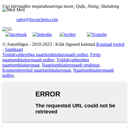
Uus kiirraudtee majandusarengu tsoon, Qufu, Jining, Shandong
Meil
sales@focuschem.com
© Autoriõigus - 2010-2023 : Kõik õigused kaitstud.
Kuumad tooted
-
Saidikaart
Toidukvaliteediga naatriumhüaluronaadi pulber
,
Freda
naatriumhüaluronaadi pulber
,
Toidukvaliteediga
naatriumhüaluronaat
,
Naatriumhüaluronaadi struktuur
,
Kontsentreeritud naatriumhüaluronaat
,
Naatriumhüaluronaadi
pulber
,