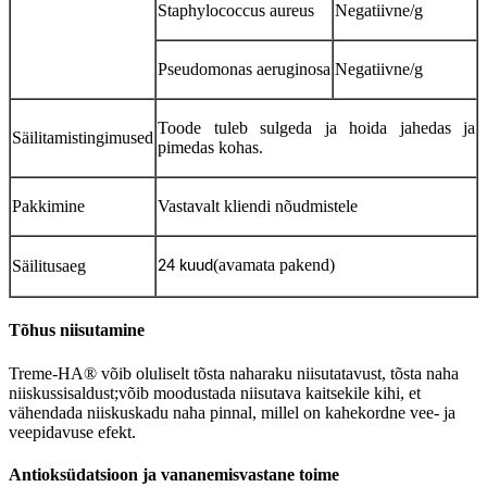
Staphylococcus aureus
Negatiivne/g
Pseudomonas aeruginosa
Negatiivne/g
Toode tuleb sulgeda ja hoida jahedas ja
Säilitamistingimused
pimedas kohas.
Pakkimine
Vastavalt kliendi nõudmistele
(avamata pakend)
Säilitusaeg
24 kuud
Tõhus niisutamine
Treme-HA® võib oluliselt tõsta naharaku niisutatavust, tõsta naha
niiskussisaldust;võib moodustada niisutava kaitsekile kihi, et
vähendada niiskuskadu naha pinnal, millel on kahekordne vee- ja
veepidavuse efekt.
Antioksüdatsioon ja vananemisvastane toime